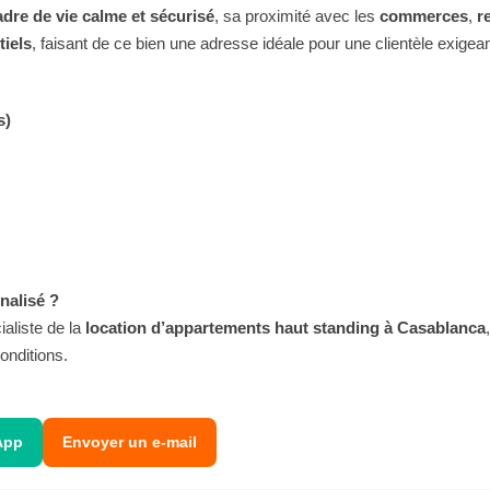
adre de vie calme et sécurisé
, sa proximité avec les
commerces
,
r
tiels
, faisant de ce bien une adresse idéale pour une clientèle exigea
s)
alisé ?
ialiste de la
location d’appartements haut standing à Casablanca
onditions.
App
Envoyer un e-mail