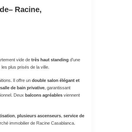
ide– Racine,
rtement vide de
très haut standing
d’une
 les plus prisés de la ville.
itions. Il offre un
double salon élégant et
salle de bain privative
, garantissant
tionnel. Deux
balcons agréables
viennent
tisation
,
plusieurs ascenseurs
,
service de
marché immobilier de Racine Casablanca.