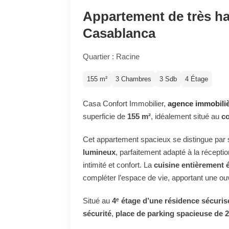
Appartement de très ha
Casablanca
Quartier : Racine
155 m²
3 Chambres
3 Sdb
4 Étage
Casa Confort Immobilier,
agence immobili
superficie de
155 m²
, idéalement situé au
cœ
Cet appartement spacieux se distingue par
lumineux
, parfaitement adapté à la réceptio
intimité et confort. La
cuisine entièrement 
compléter l’espace de vie, apportant une ouv
Situé au
4ᵉ étage d’une résidence sécuris
sécurité
,
place de parking spacieuse de 