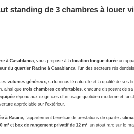
ut standing de 3 chambres à louer v
ère à Casablanca
, vous propose à la
l
ocation longue durée
un appa
ur du quartier Racine à Casablanca
, l’un des secteurs résidentiels
 ses
volumes généreux
, sa luminosité naturelle et la qualité de ses fin
n, ainsi que
trois chambres confortables
, chacune disposant de sa
équipée
répond aux exigences d’un usage quotidien moderne et fonc
erture appréciable sur l’extérieur.
ée à Racine
, l’appartement bénéficie de prestations de qualité :
clima
20 m²
et
box de rangement privatif de 12 m²
, un atout rare sur le 