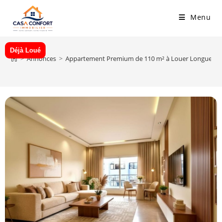
Skip
Menu
to
content
Déjà Loué
>
Annonces
>
Appartement Premium de 110 m² à Louer Longue Duré