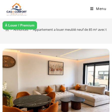
Skip
Menu
to
content
À Louer / Premium
>
Annonces
>
Appartement a louer meublé neuf de 85 m² avec terr