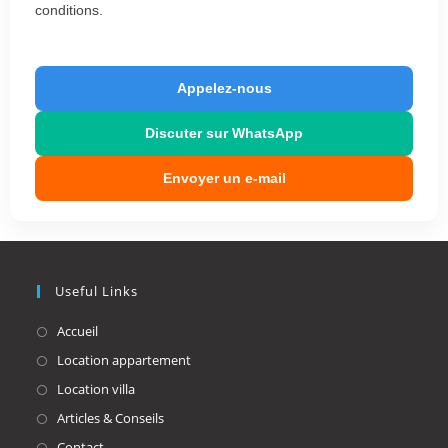
conditions.
Appelez-nous
Discuter sur WhatsApp
Envoyer un e-mail
Useful Links
Opens
Accueil
in
Opens
Location appartement
a
in
Opens
Location villa
new
a
in
Opens
Articles & Conseils
tab
new
a
in
Opens
Contact