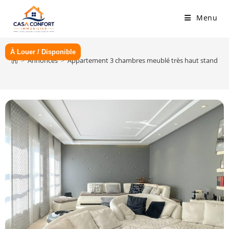
Skip
Menu
to
content
À Louer / Disponible
>
Annonces
>
Appartement 3 chambres meublé très haut standing d